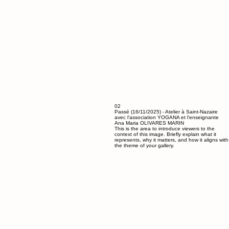
02
Passé (16/11/2025) - Atelier à Saint-Nazaire
avec l'association YOGANA et l'enseignante
Ana Maria OLIVARES MARIN
This is the area to introduce viewers to the
context of this image. Briefly explain what it
represents, why it matters, and how it aligns with
the theme of your gallery.