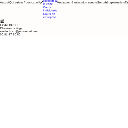
Tarifs
MENU
Cours
collectifs
annuels
Cours
collectifs à
Accueil
Qui suis-je ?
Les cours
Méditation & relaxation sonore
Sonothérapie
Ta
Ateliers
la carte
Cours
individuels
Cours en
entreprise
Elodie BOCH
Cheminons Yoga
elodie.boch@protonmail.com
06 81 87 36 85