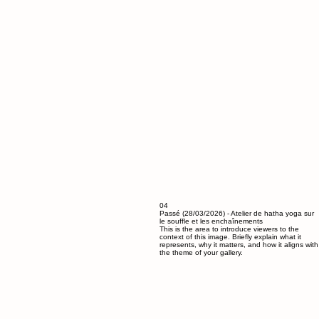
04
Passé (28/03/2026) - Atelier de hatha yoga sur
le souffle et les enchaînements
This is the area to introduce viewers to the
context of this image. Briefly explain what it
represents, why it matters, and how it aligns with
the theme of your gallery.