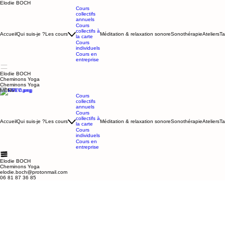
Elodie BOCH
Cours
collectifs
annuels
Cours
collectifs à
Accueil
Qui suis-je ?
Les cours
Méditation & relaxation sonore
Sonothérapie
Ateliers
Ta
la carte
Cours
individuels
Cours en
entreprise
Elodie BOCH
Cheminons Yoga
Cheminons Yoga
MENU
Cours
collectifs
annuels
Cours
collectifs à
Accueil
Qui suis-je ?
Les cours
Méditation & relaxation sonore
Sonothérapie
Ateliers
Ta
la carte
Cours
individuels
Cours en
entreprise
Elodie BOCH
Cheminons Yoga
elodie.boch@protonmail.com
06 81 87 36 85